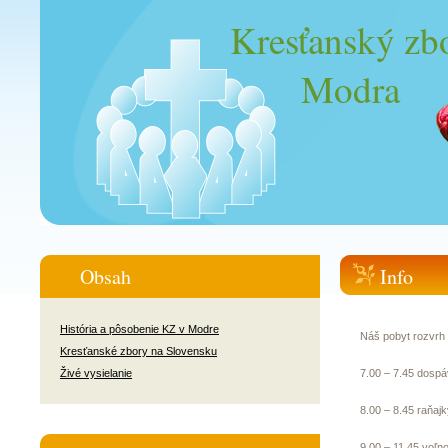
Kresťanský zb
Modra
Obsah
Info
História a pôsobenie KZ v Modre
Náš pobyt rozvrh
Kresťanské zbory na Slovensku
Živé vysielanie
7.00 – 7.45 dospá
8.00 – 8.45 raňaj
9.00 – 11.45 voľn