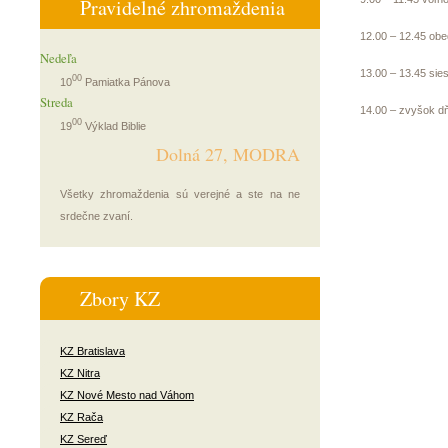
Pravidelné zhromaždenia
12.00 – 12.45 obe
Nedeľa
13.00 – 13.45 sie
00
10
Pamiatka Pánova
Streda
14.00 – zvyšok d
00
19
Výklad Biblie
Dolná 27, MODRA
Všetky zhromaždenia sú verejné a ste na ne
srdečne zvaní.
Zbory KZ
KZ Bratislava
KZ Nitra
KZ Nové Mesto nad Váhom
KZ Rača
KZ Sereď