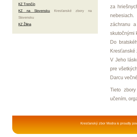
KZ Trenčín
za hriešnyc
KZ na Slovensku
Kresťanské zbory na
nebesiach.
Slovensku
záchranu a
KZ Žilina
skutočnými k
Do bratské
Kresťanské z
V Jeho lásk
pre všetkýc
Darcu večné
Tieto zbor
učením, org
Kresťanský zbor Modra is proudly p