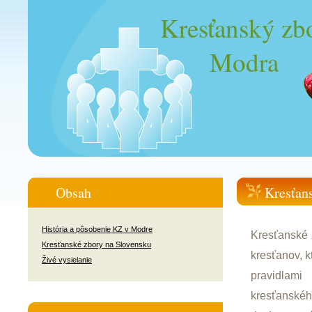
Kresťanský zb
Modra
Obsah
Kresťan
História a pôsobenie KZ v Modre
Kresťanské 
Kresťanské zbory na Slovensku
kresťanov, 
Živé vysielanie
pravidlami 
kresťanskéh