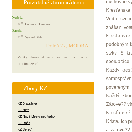
Pravidelné zhromaždenia
duchovno-vý
Kresťanské 
Nedeľa
Vedú svojic
00
10
Pamiatka Pánova
znášanlivos
Streda
Kresťanské 
00
19
Výklad Biblie
podobným kr
Dolná 27, MODRA
styky. S kr
Všetky zhromaždenia sú verejné a ste na ne
spolupráce.
srdečne zvaní.
Každý kresť
samosprávn
Zbory KZ
poverenými 
Každý zbor
Zárove?? vš
KZ Bratislava
KZ Nitra
Kresťanské z
KZ Nové Mesto nad Váhom
Krista. Ich
KZ Rača
a zárove?? 
KZ Sereď